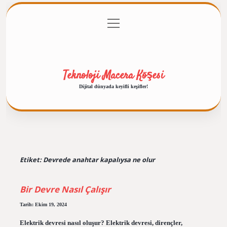
menüyü
Anasayfa
Gizlilik Politikası
Yasal Uyarı
aç
Hakkımızda
Teknoloji Macera Köşesi
Dijital dünyada keyifli keşifler!
Etiket:
Devrede anahtar kapalıysa ne olur
Bir Devre Nasıl Çalışır
Tarih: Ekim 19, 2024
Elektrik devresi nasıl oluşur? Elektrik devresi, dirençler,