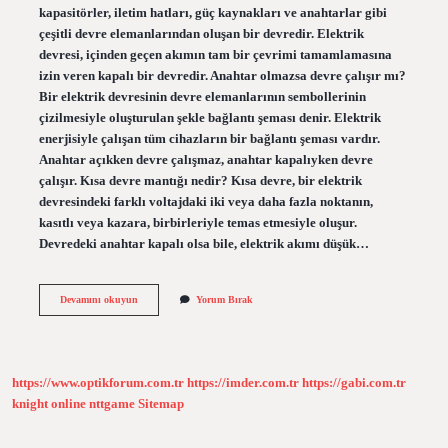
kapasitörler, iletim hatları, güç kaynakları ve anahtarlar gibi
çeşitli devre elemanlarından oluşan bir devredir. Elektrik
devresi, içinden geçen akımın tam bir çevrimi tamamlamasına
izin veren kapalı bir devredir. Anahtar olmazsa devre çalışır mı?
Bir elektrik devresinin devre elemanlarının sembollerinin
çizilmesiyle oluşturulan şekle bağlantı şeması denir. Elektrik
enerjisiyle çalışan tüm cihazların bir bağlantı şeması vardır.
Anahtar açıkken devre çalışmaz, anahtar kapalıyken devre
çalışır. Kısa devre mantığı nedir? Kısa devre, bir elektrik
devresindeki farklı voltajdaki iki veya daha fazla noktanın,
kasıtlı veya kazara, birbirleriyle temas etmesiyle oluşur.
Devredeki anahtar kapalı olsa bile, elektrik akımı düşük…
Bir
Devamını okuyun
Yorum Bırak
Devre
Nasıl
Çalışır
https://www.optikforum.com.tr
https://imder.com.tr
https://gabi.com.tr
knight online
nttgame
Sitemap