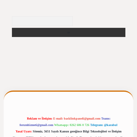
Arama
pergiris.casino/
betexpergir.net
Reklam ve İletişim:
E-mail:
backlinkpaneli@gmail.com
Teams:
forumhizmeti@gmail.com
Whatsapp: 0262 606 0 726
Telegram: @karabul
Yasal Uyarı:
Sitemiz, 5651 Sayılı Kanun gereğince Bilgi Teknolojileri ve İletişim