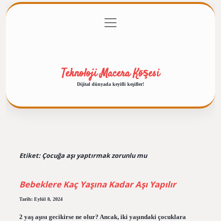
menüyü
Anasayfa
Gizlilik Politikası
Yasal Uyarı
aç
Hakkımızda
Teknoloji Macera Köşesi
Dijital dünyada keyifli keşifler!
Etiket:
Çocuğa aşı yaptırmak zorunlu mu
Bebeklere Kaç Yaşına Kadar Aşı Yapılır
Tarih: Eylül 8, 2024
2 yaş aşısı gecikirse ne olur? Ancak, iki yaşındaki çocuklara