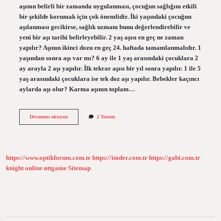
aşının belirli bir zamanda uygulanması, çocuğun sağlığını etkili
bir şekilde korumak için çok önemlidir. İki yaşındaki çocuğun
aşılanması gecikirse, sağlık uzmanı bunu değerlendirebilir ve
yeni bir aşı tarihi belirleyebilir. 2 yaş aşısı en geç ne zaman
yapılır? Aşının ikinci dozu en geç 24. haftada tamamlanmalıdır. 1
yaşından sonra aşı var mı? 6 ay ile 1 yaş arasındaki çocuklara 2
ay arayla 2 aşı yapılır. İlk tekrar aşısı bir yıl sonra yapılır. 1 ile 5
yaş arasındaki çocuklara ise tek doz aşı yapılır. Bebekler kaçıncı
aylarda aşı olur? Karma aşının toplam…
Bebeklere
Devamını okuyun
2 Yorum
Kaç
Yaşına
Kadar
Aşı
Yapılır
https://www.optikforum.com.tr
https://imder.com.tr
https://gabi.com.tr
knight online
nttgame
Sitemap