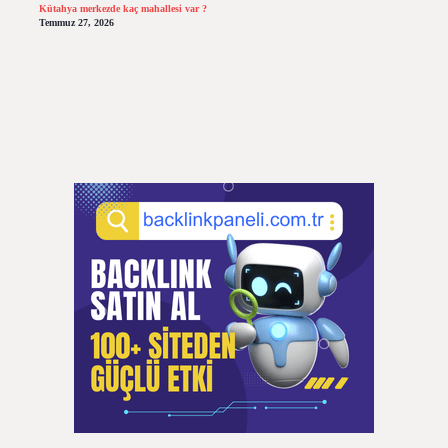
Kütahya merkezde kaç mahallesi var ?
Temmuz 27, 2026