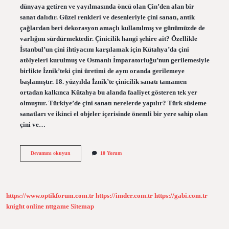
dünyaya getiren ve yayılmasında öncü olan Çin’den alan bir
sanat dalıdır. Güzel renkleri ve desenleriyle çini sanatı, antik
çağlardan beri dekorasyon amaçlı kullanılmış ve günümüzde de
varlığını sürdürmektedir. Çinicilik hangi şehire ait? Özellikle
İstanbul’un çini ihtiyacını karşılamak için Kütahya’da çini
atölyeleri kurulmuş ve Osmanlı İmparatorluğu’nun gerilemesiyle
birlikte İznik’teki çini üretimi de aynı oranda gerilemeye
başlamıştır. 18. yüzyılda İznik’te çinicilik sanatı tamamen
ortadan kalkınca Kütahya bu alanda faaliyet gösteren tek yer
olmuştur. Türkiye’de çini sanatı nerelerde yapılır? Türk süsleme
sanatları ve ikinci el objeler içerisinde önemli bir yere sahip olan
çini ve…
Çinicilik
Devamını okuyun
10 Yorum
Hangi
Yöreye
Ait
https://www.optikforum.com.tr
https://imder.com.tr
https://gabi.com.tr
knight online
nttgame
Sitemap