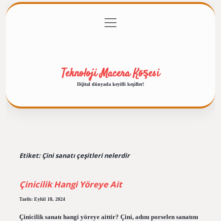
menüyü
Anasayfa
Gizlilik Politikası
Yasal Uyarı
aç
Hakkımızda
Teknoloji Macera Köşesi
Dijital dünyada keyifli keşifler!
Etiket:
Çini sanatı çeşitleri nelerdir
Çinicilik Hangi Yöreye Ait
Tarih: Eylül 18, 2024
Çinicilik sanatı hangi yöreye aittir? Çini, adını porselen sanatını