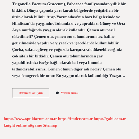
Trigonella Foenum-Graecum), Fabaceae familyasından yıllık bir
bitkidir. Dünya çapında yarı kurak bölgelerde yetiştirilen bir
ürün olarak bilinir. Arap Yarımadası’nın bazı bölgelerinde ve
Hindistan’da yaygındır. Tohumları ve yaprakları Güney ve Orta
Asya mutfağında yaygın olarak kullanılır. Çemen otu nasıl
tüketilmeli? Çemen otu, çemen otu tohumlarının toz haline
getirilmesiyle yapılır ve yiyecek ve içeceklerde kullanılabilir.
Çorba, salata, güveç ve yoğurtla karıştırarak tüketebileceğiniz
çok şifalı bir bitkidir. Çemen otu tohumlarından çay
yapabilirsiniz; isteğe bağlı olarak bal veya limonla
tatlandırabilirsiniz. Çemen otunun diğer adı nedir? Çemen otu
veya fenugreek bir ottur. En yaygın olarak kullanıldığı Yozgat…
Boy
Devamını okuyun
Yorum Bırak
Çemen
Otu
Nerede
Yetişir
https://www.optikforum.com.tr
https://imder.com.tr
https://gabi.com.tr
knight online
nttgame
Sitemap