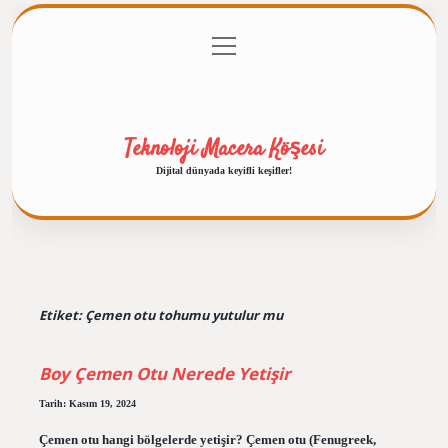
menüyü
Anasayfa
Gizlilik Politikası
Yasal Uyarı
aç
Hakkımızda
Teknoloji Macera Köşesi
Dijital dünyada keyifli keşifler!
Etiket:
Çemen otu tohumu yutulur mu
Boy Çemen Otu Nerede Yetişir
Tarih: Kasım 19, 2024
Çemen otu hangi bölgelerde yetişir? Çemen otu (Fenugreek,