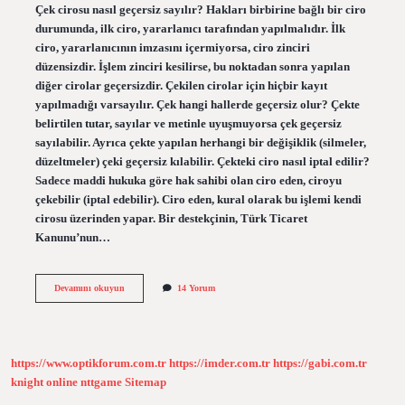
Çek cirosu nasıl geçersiz sayılır? Hakları birbirine bağlı bir ciro
durumunda, ilk ciro, yararlanıcı tarafından yapılmalıdır. İlk
ciro, yararlanıcının imzasını içermiyorsa, ciro zinciri
düzensizdir. İşlem zinciri kesilirse, bu noktadan sonra yapılan
diğer cirolar geçersizdir. Çekilen cirolar için hiçbir kayıt
yapılmadığı varsayılır. Çek hangi hallerde geçersiz olur? Çekte
belirtilen tutar, sayılar ve metinle uyuşmuyorsa çek geçersiz
sayılabilir. Ayrıca çekte yapılan herhangi bir değişiklik (silmeler,
düzeltmeler) çeki geçersiz kılabilir. Çekteki ciro nasıl iptal edilir?
Sadece maddi hukuka göre hak sahibi olan ciro eden, ciroyu
çekebilir (iptal edebilir). Ciro eden, kural olarak bu işlemi kendi
cirosu üzerinden yapar. Bir destekçinin, Türk Ticaret
Kanunu’nun…
Hangi
Devamını okuyun
14 Yorum
Durumlarda
Çek
Cirosu
Geçersiz
Sayılır
https://www.optikforum.com.tr
https://imder.com.tr
https://gabi.com.tr
knight online
nttgame
Sitemap