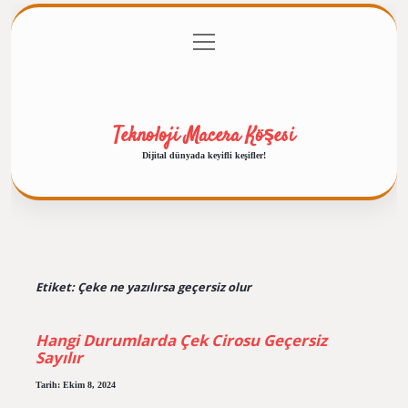
menüyü
Anasayfa
Gizlilik Politikası
Yasal Uyarı
aç
Hakkımızda
Teknoloji Macera Köşesi
Dijital dünyada keyifli keşifler!
Etiket:
Çeke ne yazılırsa geçersiz olur
Hangi Durumlarda Çek Cirosu Geçersiz
Sayılır
Tarih: Ekim 8, 2024