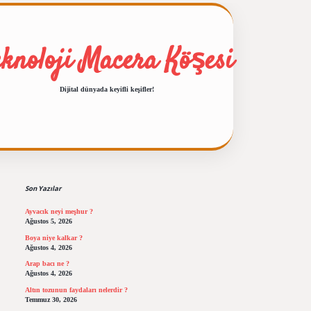
eknoloji Macera Köşesi
Dijital dünyada keyifli keşifler!
Sidebar
ilbet giriş
https://betexpergiris.casino/
betexper
Son Yazılar
Ayvacık neyi meşhur ?
Ağustos 5, 2026
Boya niye kalkar ?
Ağustos 4, 2026
Arap bacı ne ?
Ağustos 4, 2026
Altın tozunun faydaları nelerdir ?
Temmuz 30, 2026