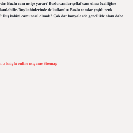
dır. Buzlu cam ne işe yarar? Buzlu camlar şeffaf cam olma özelliğine
lanılabilir. Duş kabinlerinde de kullanılır. Buzlu camlar çeşitli renk
 Duş kabini camı nasıl olmalı? Çok dar banyolarda genellikle alanı daha
m.tr
knight online
nttgame
Sitemap