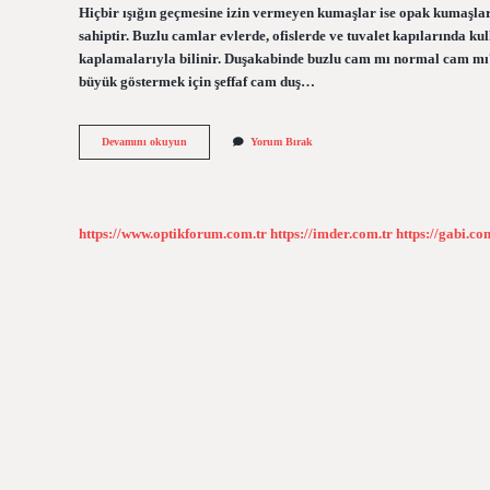
Hiçbir ışığın geçmesine izin vermeyen kumaşlar ise opak kumaşlar
sahiptir. Buzlu camlar evlerde, ofislerde ve tuvalet kapılarında kul
kaplamalarıyla bilinir. Duşakabinde buzlu cam mı normal cam mı?
büyük göstermek için şeffaf cam duş…
Buzlu
Devamını okuyun
Yorum Bırak
Cam
Güneş
Geçirir
Mi
https://www.optikforum.com.tr
https://imder.com.tr
https://gabi.co