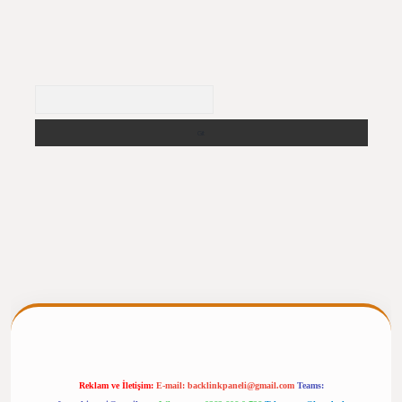
Arama
ergiris.casino/
betexpergir.net
Reklam ve İletişim:
E-mail:
backlinkpaneli@gmail.com
Teams: