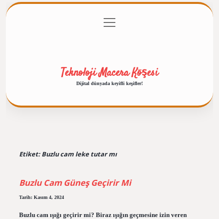
menüyü
Anasayfa
Gizlilik Politikası
Yasal Uyarı
aç
Hakkımızda
Teknoloji Macera Köşesi
Dijital dünyada keyifli keşifler!
Etiket:
Buzlu cam leke tutar mı
Buzlu Cam Güneş Geçirir Mi
Tarih: Kasım 4, 2024
Buzlu cam ışığı geçirir mi? Biraz ışığın geçmesine izin veren