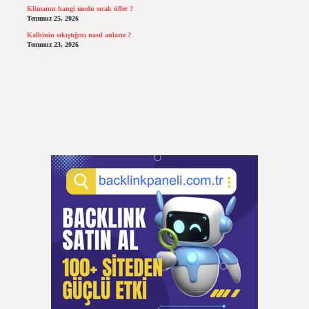
Klimanın hangi modu sıcak üfler ?
Temmuz 25, 2026
Kalbinin sıkıştığını nasıl anlarız ?
Temmuz 23, 2026