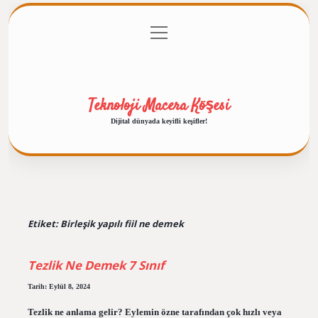
menüyü
Anasayfa
Gizlilik Politikası
Yasal Uyarı
aç
Hakkımızda
Teknoloji Macera Köşesi
Dijital dünyada keyifli keşifler!
Etiket:
Birleşik yapılı fiil ne demek
Tezlik Ne Demek 7 Sınıf
Tarih: Eylül 8, 2024
Tezlik ne anlama gelir? Eylemin özne tarafından çok hızlı veya