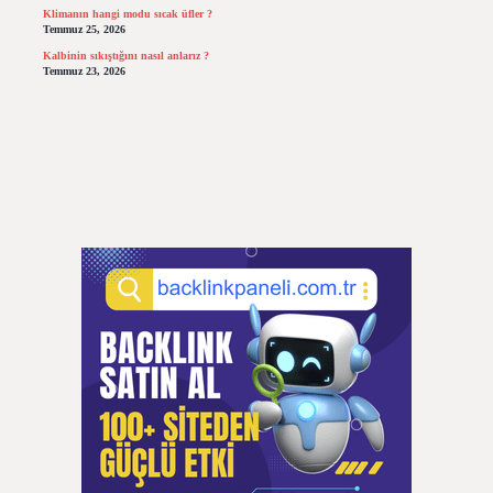
Klimanın hangi modu sıcak üfler ?
Temmuz 25, 2026
Kalbinin sıkıştığını nasıl anlarız ?
Temmuz 23, 2026