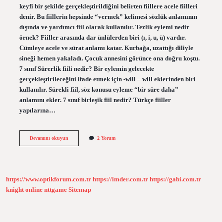
keyfi bir şekilde gerçekleştirildiğini belirten fiillere acele fiilleri
denir. Bu fiillerin hepsinde “vermek” kelimesi sözlük anlamının
dışında ve yardımcı fiil olarak kullanılır. Tezlik eylemi nedir
örnek? Fiiller arasında dar ünlülerden biri (ı, i, u, ü) vardır.
Cümleye acele ve sürat anlamı katar. Kurbağa, uzattığı diliyle
sineği hemen yakaladı. Çocuk annesini görünce ona doğru koştu.
7 sınıf Sürerlik fiili nedir? Bir eylemin gelecekte
gerçekleştirileceğini ifade etmek için -will – will eklerinden biri
kullanılır. Sürekli fiil, söz konusu eyleme “bir süre daha”
anlamını ekler. 7 sınıf birleşik fiil nedir? Türkçe fiiller
yapılarına…
Tezlik
Devamını okuyun
2 Yorum
Ne
Demek
7
Sınıf
https://www.optikforum.com.tr
https://imder.com.tr
https://gabi.com.tr
knight online
nttgame
Sitemap