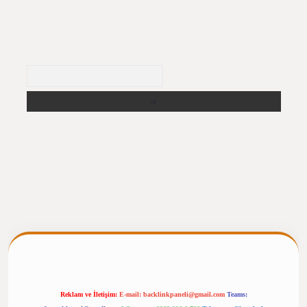
Arama
rgiris.casino/
betexpergir.net
Reklam ve İletişim:
E-mail:
backlinkpaneli@gmail.com
Teams: