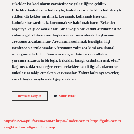
erkekler ise kadınların zarafetine ve çekiciliğine çekilir. -
Erkekler kadınları zekalarıyla, kadınlar ise erkekleri kalpleriyle
etkiler. -Erkekler sarılmak, korumak, kollamak isterken,
kadınlar ise sarılmak, korunmak ve bakılmak ister. -Erkekler
başarıya ve güce odaklanır. Bir erkeğin bir kadını arzulaması ne
anlama gelir? Arzumuz başkasının arzusu olmak, başkasının
arzusunu arzulamaktır. Arzumuz arzulamak istediğim kişi
tarafından arzulanmaktır. Arzumuz yalnızca kimi arzulamak
istediğimizi belirler. Sonra arzu, içsel tatmin ve mutluluk
yaratma arzusuyla birleşir. Erkekler hangi kadınlara aşık olur?
Bağımsızlıklarına değer veren erkekler kendi ilgi alanlarını ve
tutkularını takip etmekten korkmazlar. Yalnız kalmayı severler,
ancak başkalarıyla vakit geçirmekten…
Erkekler
Devamını okuyun
Yorum Bırak
Hangi
Kadınları
Arzular
https://www.optikforum.com.tr
https://imder.com.tr
https://gabi.com.tr
knight online
nttgame
Sitemap