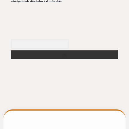
süre içerisinde sitemizden kaldırılacaktır.
Arama
ergiris.casino/
betexpergir.net