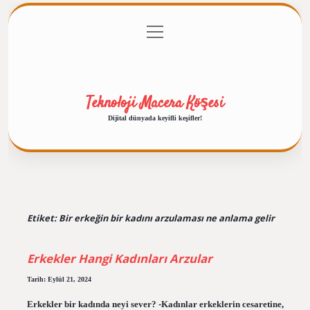
menüyü
Anasayfa
Gizlilik Politikası
Yasal Uyarı
aç
Hakkımızda
Teknoloji Macera Köşesi
Dijital dünyada keyifli keşifler!
Etiket:
Bir erkeğin bir kadını arzulaması ne anlama gelir
Erkekler Hangi Kadınları Arzular
Tarih: Eylül 21, 2024
Erkekler bir kadında neyi sever? -Kadınlar erkeklerin cesaretine,