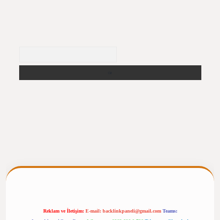
Arama
ergiris.casino/
betexpergir.net
Reklam ve İletişim:
E-mail:
backlinkpaneli@gmail.com
Teams: