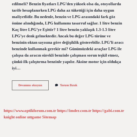
edilmeli? Benzin fiyatları LPG’den yüksek olsa da, otoyollarda
tarife hesaplanırken LPG daha az tükettiği için daha uygun
maliyetlidir. Bu nedenle, benzin ve LPG arasındaki fark göz
önüne alındığında, LPG kullanımı tasarruf sağlar. 1 litre benzin
Kaç litre LPG’ye Eşittir? 1 litre benzin yaklaşık 1.3-1.5 litre
LPG’ye denk gelmektedir. Ancak bu değer LPG türüne ve
benzinin oktan sayısına göre değişiklik gösterebilir. LPG’li aracı
benzinde kullanmak gerekir mi? Günümüzdeki araçlar LPG ile
çalışsa da aracın sürekli benzinle çalışması sorun teşkil etmez,
çünkü ilk çalıştırma benzinle yapılır. Aksine motor için oldukça
iyi…
Lpg
Devamını okuyun
Yorum Bırak
Ile
Benzin
Aynı
Mı
https://www.optikforum.com.tr
https://imder.com.tr
https://gabi.com.tr
knight online
nttgame
Sitemap