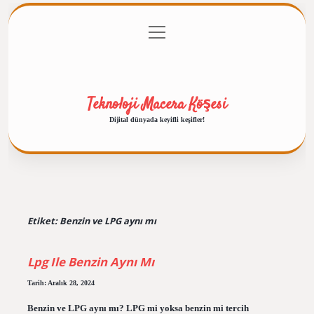
menüyü
Anasayfa
Gizlilik Politikası
Yasal Uyarı
aç
Hakkımızda
Teknoloji Macera Köşesi
Dijital dünyada keyifli keşifler!
Etiket:
Benzin ve LPG aynı mı
Lpg Ile Benzin Aynı Mı
Tarih: Aralık 28, 2024
Benzin ve LPG aynı mı? LPG mi yoksa benzin mi tercih