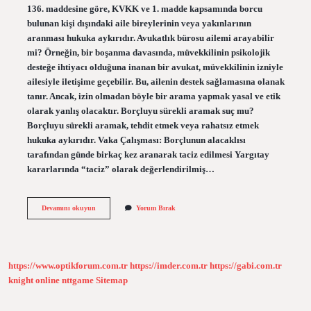
136. maddesine göre, KVKK ve 1. madde kapsamında borcu
bulunan kişi dışındaki aile bireylerinin veya yakınlarının
aranması hukuka aykırıdır. Avukatlık bürosu ailemi arayabilir
mi? Örneğin, bir boşanma davasında, müvekkilinin psikolojik
desteğe ihtiyacı olduğuna inanan bir avukat, müvekkilinin izniyle
ailesiyle iletişime geçebilir. Bu, ailenin destek sağlamasına olanak
tanır. Ancak, izin olmadan böyle bir arama yapmak yasal ve etik
olarak yanlış olacaktır. Borçluyu sürekli aramak suç mu?
Borçluyu sürekli aramak, tehdit etmek veya rahatsız etmek
hukuka aykırıdır. Vaka Çalışması: Borçlunun alacaklısı
tarafından günde birkaç kez aranarak taciz edilmesi Yargıtay
kararlarında “taciz” olarak değerlendirilmiş…
Borçlu
Devamını okuyun
Yorum Bırak
Kişinin
Ailesi
Aranır
Mı
https://www.optikforum.com.tr
https://imder.com.tr
https://gabi.com.tr
knight online
nttgame
Sitemap