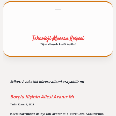
menüyü
Anasayfa
Gizlilik Politikası
Yasal Uyarı
aç
Hakkımızda
Teknoloji Macera Köşesi
Dijital dünyada keyifli keşifler!
Etiket:
Avukatlık bürosu ailemi arayabilir mi
Borçlu Kişinin Ailesi Aranır Mı
Tarih: Kasım 3, 2024
Kredi borcundan dolayı aile aranır mı? Türk Ceza Kanunu’nun