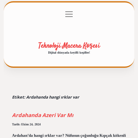
menüyü
Anasayfa
Gizlilik Politikası
Yasal Uyarı
aç
Hakkımızda
Teknoloji Macera Köşesi
Dijital dünyada keyifli keşifler!
Etiket:
Ardahanda hangi ırklar var
Ardahanda Azeri Var Mı
Tarih: Ekim 24, 2024
Ardahan’da hangi ırklar var? Nüfusun çoğunluğu Kıpçak kökenli