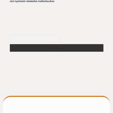
süre içerisinde sitemizden kaldırılacaktır.
Arama
ergiris.casino/
betexpergir.net