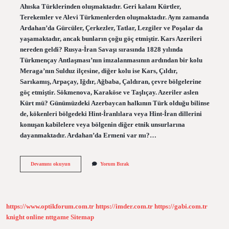
Ahıska Türklerinden oluşmaktadır. Geri kalanı Kürtler,
Terekemler ve Alevi Türkmenlerden oluşmaktadır. Aynı zamanda
Ardahan’da Gürcüler, Çerkezler, Tatlar, Lezgiler ve Poşalar da
yaşamaktadır, ancak bunların çoğu göç etmiştir. Kars Azerileri
nereden geldi? Rusya-İran Savaşı sırasında 1828 yılında
Türkmençay Antlaşması’nın imzalanmasının ardından bir kolu
Meraga’nın Sulduz ilçesine, diğer kolu ise Kars, Çıldır,
Sarıkamış, Arpaçay, Iğdır, Ağbaba, Çaldıran, çevre bölgelerine
göç etmiştir. Sökmenova, Karaköse ve Taşlıçay. Azeriler aslen
Kürt mü? Günümüzdeki Azerbaycan halkının Türk olduğu bilinse
de, kökenleri bölgedeki Hint-İranlılara veya Hint-İran dillerini
konuşan kabilelere veya bölgenin diğer etnik unsurlarına
dayanmaktadır. Ardahan’da Ermeni var mı?…
Ardahanda
Devamını okuyun
Yorum Bırak
Azeri
Var
Mı
https://www.optikforum.com.tr
https://imder.com.tr
https://gabi.com.tr
knight online
nttgame
Sitemap