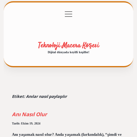
menüyü
Anasayfa
Gizlilik Politikası
Yasal Uyarı
aç
Hakkımızda
Teknoloji Macera Köşesi
Dijital dünyada keyifli keşifler!
Etiket:
Anılar nasıl paylaşılır
Anı Nasıl Olur
Tarih: Ekim 19, 2024
Anı yaşamak nasıl olur? Anda yaşamak (farkındalık), “şimdi ve