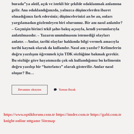
burada”ya aktif, açık ve istekli bir şekilde odaklanmak anlamına
gelir. Ana odaklandığınızda, yalnızca düşüncelerden ibaret
olmadığınızı fark edersiniz; düşüncelerinizi an be an, onları
yargılamadan gözlemleyen biri olursunuz. Bir anı nasıl anlatılır?
– Geçmişin birinci tekil şahıs bakış açısıyla, kendi yorumlarıyla
anlatılmasıdır. – Yazarın unutulmasını istemediği olayları
anlatır. – Anılar, tarihi olaylar hakkında bilgi vermek amacıyla
tarihi kaynak olarak da kullanılır. Nasıl anı yazılır? Kelimelerin
doğru yazılışını öğrenmek için TDK sözlüğüne bakmak gerekir.
Bu sözlüğe göre hayatımızda çok sık kullandığımız bu kelimenin
doğru yazılışı bir “hatırlatıcı” olarak gösterilir. Anılar nasıl
oluşur? Bu…
Anı
Devamını okuyun
Yorum Bırak
Nasıl
Olur
https://www.optikforum.com.tr
https://imder.com.tr
https://gabi.com.tr
knight online
nttgame
Sitemap