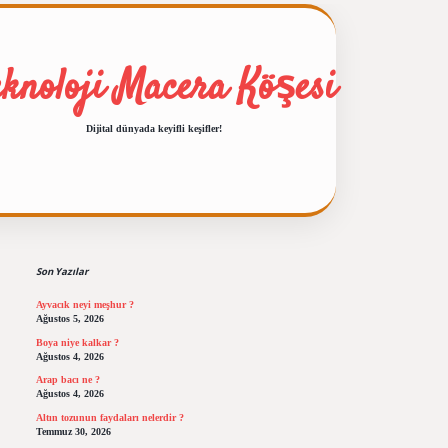
eknoloji Macera Köşesi
Dijital dünyada keyifli keşifler!
Sidebar
ilbet giriş
https://betexpergiris.casino/
betexp
Son Yazılar
Ayvacık neyi meşhur ?
Ağustos 5, 2026
Boya niye kalkar ?
Ağustos 4, 2026
Arap bacı ne ?
Ağustos 4, 2026
Altın tozunun faydaları nelerdir ?
Temmuz 30, 2026