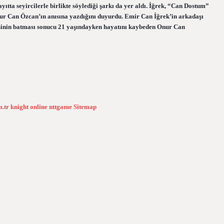
tta seyircilerle birlikte söylediği şarkı da yer aldı. İğrek, “Can Dostum”
nur Can Özcan’ın anısına yazdığını duyurdu. Emir Can İğrek’in arkadaşı
sinin batması sonucu 21 yaşındayken hayatını kaybeden Onur Can
m.tr
knight online
nttgame
Sitemap