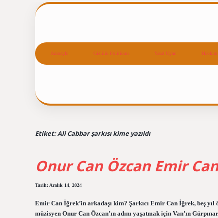
Anasayfa
Gizlilik Politikası
Yasal Uyarı
Hakkım
Etiket:
Ali Cabbar şarkısı kime yazıldı
Onur Can Özcan Emir Can
Tarih: Aralık 14, 2024
Emir Can İğrek’in arkadaşı kim? Şarkıcı Emir Can İğrek, beş yıl 
müzisyen Onur Can Özcan’ın adını yaşatmak için Van’ın Gürpınar