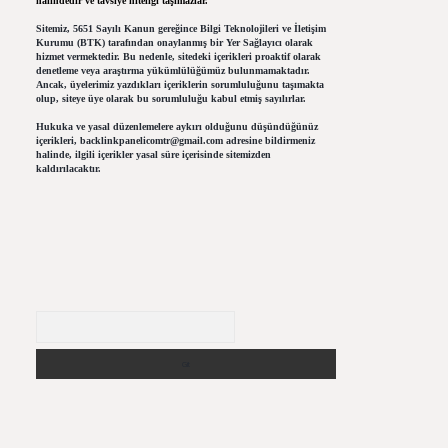
halindedir ve tavsiye niteliği taşımazlar.
Sitemiz, 5651 Sayılı Kanun gereğince Bilgi Teknolojileri ve İletişim
Kurumu (BTK) tarafından onaylanmış bir Yer Sağlayıcı olarak
hizmet vermektedir. Bu nedenle, sitedeki içerikleri proaktif olarak
denetleme veya araştırma yükümlülüğümüz bulunmamaktadır.
Ancak, üyelerimiz yazdıkları içeriklerin sorumluluğunu taşımakta
olup, siteye üye olarak bu sorumluluğu kabul etmiş sayılırlar.
Hukuka ve yasal düzenlemelere aykırı olduğunu düşündüğünüz
içerikleri,
backlinkpanelicomtr@gmail.com
adresine bildirmeniz
halinde, ilgili içerikler yasal süre içerisinde sitemizden
kaldırılacaktır.
Arama