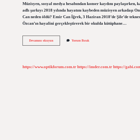
Müzisyen, sosyal medya hesabından konser kaydını paylaşırken, kayı
adlı şarkıyı 2018 yılında hayatını kaybeden müzisyen arkadaşı O
Can neden öldü? Emir Can İğrek, 3 Haziran 2018’de Şile’de tekne
Özcan’ın hayalini gerçekleştirerek bir okulda kütüphane…
Onur
Devamını okuyun
Yorum Bırak
Can
Özcan
Emir
Can
Iğrek
https://www.optikforum.com.tr
https://imder.com.tr
https://gabi.co
Arkadaş
Mı