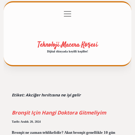
menüyü
Anasayfa
Gizlilik Politikası
Yasal Uyarı
aç
Hakkımızda
Teknoloji Macera Köşesi
Dijital dünyada keyifli keşifler!
Etiket:
Akciğer hırıltısına ne iyi gelir
Bronşit Için Hangi Doktora Gitmeliyim
Tarih: Aralık 20, 2024
Bronşit ne zaman tehlikelidir? Akut bronşit genellikle 10 gün