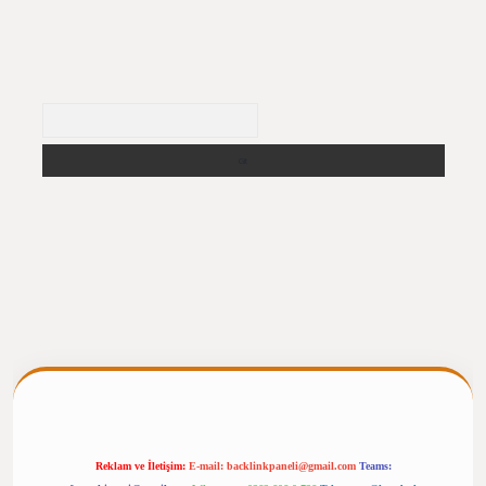
Arama
ergiris.casino/
betexpergir.net
Reklam ve İletişim:
E-mail:
backlinkpaneli@gmail.com
Teams: