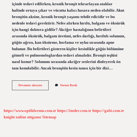
içinde tedavi edilirken, kronik bronşit tekrarlayan ataklar
halinde ortaya çıkar ve vücutta kalıcı hasara neden olabilir. Akut
bronşitin aksine, kronik bronşit yaşamı tehdit edicidir ve bu
nedenle tedavi gerektirir. Nefes alırken hırıltı, balgam ve öksürük
için hangi doktora gidilir? Akciğer hastalığının belirtileri
arasında öksürük, balgam üretimi, nefes darlığı, hırıltılı solunum,
göğüs ağrısı, kan öksürme, horlama ve uyku sırasında apne
bulunur. Bu belirtileri gösteren kişiler kesinlikle göğüs bölümüne
gitmeli ve pulmonologlardan tedavi almalıdır. Bronşit teşhisi
nasıl konur? Solunum sırasında akciğer seslerini dinleyerek ön
tanı konulabilir. Ancak bronşitin kesin tanısı için bir dizi…
Bronşit
Devamını okuyun
Yorum Bırak
Için
Hangi
Doktora
Gitmeliyim
https://www.optikforum.com.tr
https://imder.com.tr
https://gabi.com.tr
knight online
nttgame
Sitemap