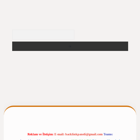
Arama
ergiris.casino/
betexpergir.net
Reklam ve İletişim:
E-mail:
backlinkpaneli@gmail.com
Teams: