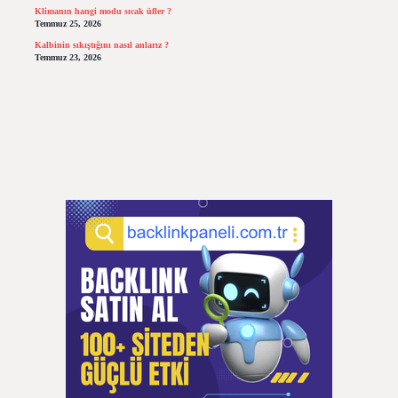
Klimanın hangi modu sıcak üfler ?
Temmuz 25, 2026
Kalbinin sıkıştığını nasıl anlarız ?
Temmuz 23, 2026