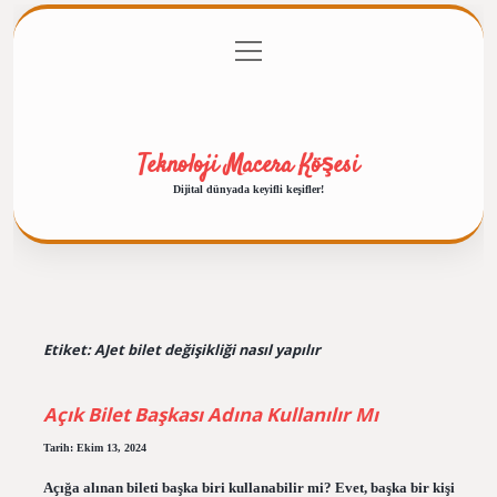
menüyü
Anasayfa
Gizlilik Politikası
Yasal Uyarı
aç
Hakkımızda
Teknoloji Macera Köşesi
Dijital dünyada keyifli keşifler!
Etiket:
AJet bilet değişikliği nasıl yapılır
Açık Bilet Başkası Adına Kullanılır Mı
Tarih: Ekim 13, 2024
Açığa alınan bileti başka biri kullanabilir mi? Evet, başka bir kişi