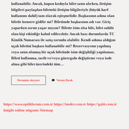
kullanabilir. Ancak, kupon koduyla bilet satın alırken, iletişim
bilgileri paylaşılan biletteki iletişim bilgileriyle (büyük harf
kullanımı dahil) tam olarak eşleşmelidir. Başkasının adına olan
biletle konsere gidilir mi? Biletimde başkasının adı var. Giriş
yaparken sorun yaşar mıyım? Bilette isim olsa bile, bilet sahibi
olan kişi etkinliğe kabul edilecektir. Ancak bazı durumlarda TC
Kimlik Numarası ile satış zorunlu olabilir. Kendi adıma aldığım
uçak biletini başkası kullanabilir mi? Rezervasyonu yapılmış
veya satın alınmış bir uçak biletinde isim değişikliği yapılamaz.
Bileti kullanma, tarih ve/veya güzergahı değiştirme veya iade
alma gibi bilet üzerindeki tüm…
Açık
Devamını okuyun
Yorum Bırak
Bilet
Başkası
Adına
Kullanılır
Mı
https://www.optikforum.com.tr
https://imder.com.tr
https://gabi.com.tr
knight online
nttgame
Sitemap