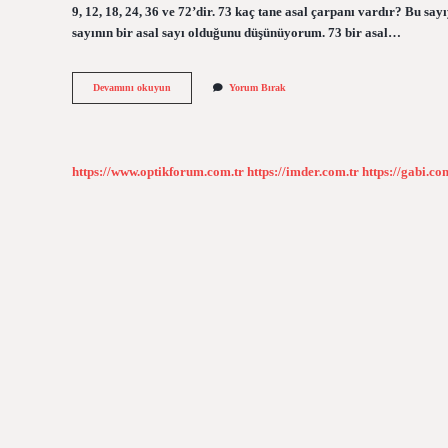
9, 12, 18, 24, 36 ve 72’dir. 73 kaç tane asal çarpanı vardır? Bu say
sayının bir asal sayı olduğunu düşünüyorum. 73 bir asal…
72
Devamını okuyun
Yorum Bırak
Nin
Asal
Çarpanı
Nedir
https://www.optikforum.com.tr
https://imder.com.tr
https://gabi.co