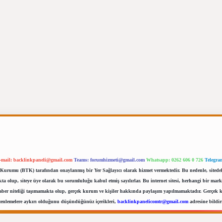
-mail:
backlinkpaneli@gmail.com
Teams:
forumhizmeti@gmail.com
Whatsapp: 0262 606 0 726
Telegra
im Kurumu (BTK) tarafından onaylanmış bir Yer Sağlayıcı olarak hizmet vermektedir. Bu nedenle, sited
 olup, siteye üye olarak bu sorumluluğu kabul etmiş sayılırlar. Bu internet sitesi, herhangi bir mark
haber niteliği taşımamakta olup, gerçek kurum ve kişiler hakkında paylaşım yapılmamaktadır. Gerçek kur
zenlemelere aykırı olduğunu düşündüğünüz içerikleri,
backlinkpanelicomtr@gmail.com
adresine bildirm