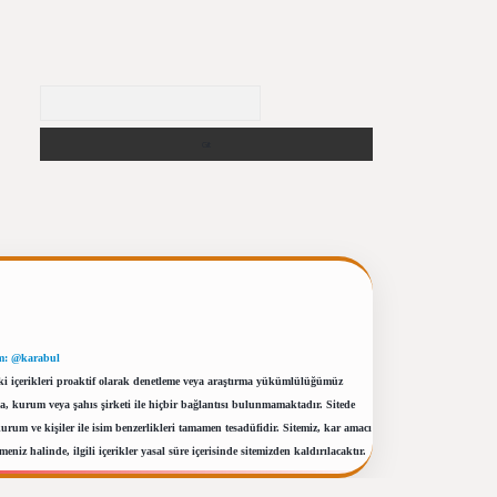
Arama
m: @karabul
eki içerikleri proaktif olarak denetleme veya araştırma yükümlülüğümüz
a, kurum veya şahıs şirketi ile hiçbir bağlantısı bulunmamaktadır. Sitede
um ve kişiler ile isim benzerlikleri tamamen tesadüfidir. Sitemiz, kar amacı
eniz halinde, ilgili içerikler yasal süre içerisinde sitemizden kaldırılacaktır.