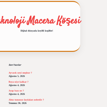
eknoloji Macera Köşesi
Dijital dünyada keyifli keşifler!
Sidebar
ilbet giriş
https://betexper
Son Yazılar
Ayvacık neyi meşhur ?
Ağustos 5, 2026
Boya niye kalkar ?
Ağustos 4, 2026
Arap bacı ne ?
Ağustos 4, 2026
Altın tozunun faydaları nelerdir ?
Temmuz 30, 2026