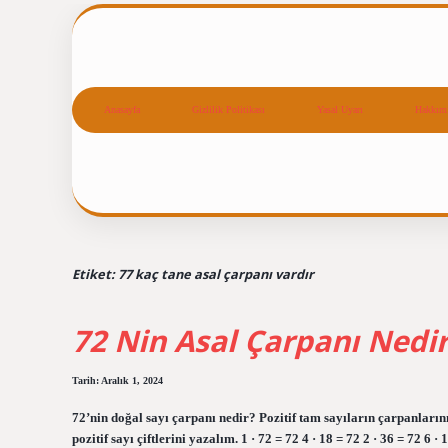
Anasayfa
Gizlilik Politikası
Yasal Uyarı
Hakkım
Etiket:
77 kaç tane asal çarpanı vardır
72 Nin Asal Çarpanı Nedi
Tarih: Aralık 1, 2024
72’nin doğal sayı çarpanı nedir? Pozitif tam sayıların çarpanların
pozitif sayı çiftlerini yazalım. 1 · 72 = 72 4 · 18 = 72 2 · 36 = 72 6 · 