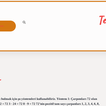
T
ızda
r
ı bulmak için şu yöntemleri kullanabiliriz. Yöntem 1: Çarpımları 72 olan
12 = 72 3 · 24 = 72 8 · 9 = 72 72’nin pozitif tam sayı çarpanları 1, 2, 3, 4, 6, 8,