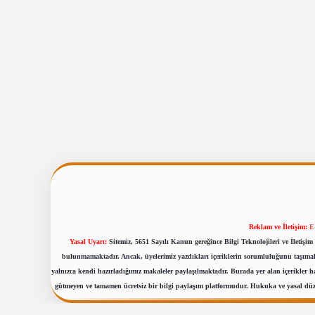
Reklam ve İletişim:
E
Yasal Uyarı:
Sitemiz, 5651 Sayılı Kanun gereğince Bilgi Teknolojileri ve İletiş
bulunmamaktadır. Ancak, üyelerimiz yazdıkları içeriklerin sorumluluğunu taşımakta
yalnızca kendi hazırladığımız makaleler paylaşılmaktadır. Burada yer alan içerikler 
gütmeyen ve tamamen ücretsiz bir bilgi paylaşım platformudur. Hukuka ve yasal dü