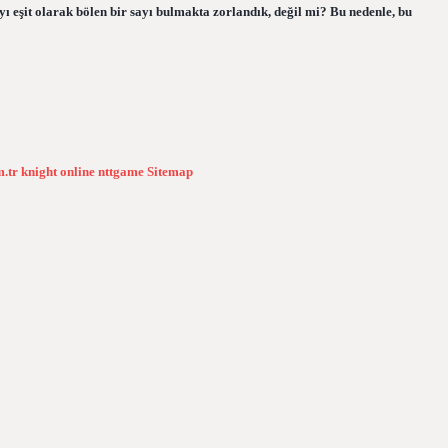
ıyı eşit olarak bölen bir sayı bulmakta zorlandık, değil mi? Bu nedenle, bu
m.tr
knight online
nttgame
Sitemap