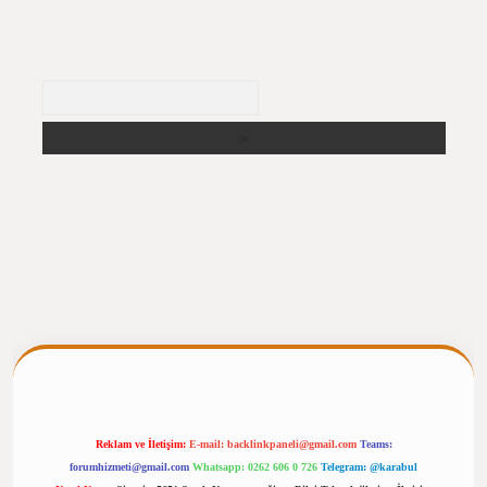
Arama
ilbet giriş
https://betexpergiris.casino/
betexpergir.net
Reklam ve İletişim:
E-mail:
backlinkpaneli@gmail.com
Teams:
forumhizmeti@gmail.com
Whatsapp: 0262 606 0 726
Telegram: @karabul