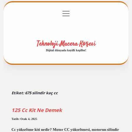
menüyü
Anasayfa
Gizlilik Politikası
Yasal Uyarı
aç
Hakkımızda
Teknoloji Macera Köşesi
Dijital dünyada keyifli keşifler!
Etiket:
675 silindir kaç cc
125 Cc Kit Ne Demek
Tarih: Ocak 4, 2025
Cc yükseltme kiti nedir? Motor CC yükseltmesi, motorun silindir