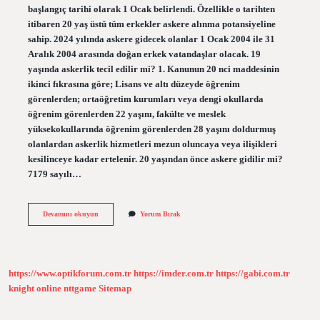
başlangıç ​​tarihi olarak 1 Ocak belirlendi. Özellikle o tarihten
itibaren 20 yaş üstü tüm erkekler askere alınma potansiyeline
sahip. 2024 yılında askere gidecek olanlar 1 Ocak 2004 ile 31
Aralık 2004 arasında doğan erkek vatandaşlar olacak. 19
yaşında askerlik tecil edilir mi? 1. Kanunun 20 nci maddesinin
ikinci fıkrasına göre; Lisans ve altı düzeyde öğrenim
görenlerden; ortaöğretim kurumları veya dengi okullarda
öğrenim görenlerden 22 yaşını, fakülte ve meslek
yüksekokullarında öğrenim görenlerden 28 yaşını doldurmuş
olanlardan askerlik hizmetleri mezun oluncaya veya ilişikleri
kesilinceye kadar ertelenir. 20 yaşından önce askere gidilir mi?
7179 sayılı…
19
Devamını okuyun
Yorum Bırak
Yaşında
Askere
Gidebilir
Mi
https://www.optikforum.com.tr
https://imder.com.tr
https://gabi.com.tr
knight online
nttgame
Sitemap