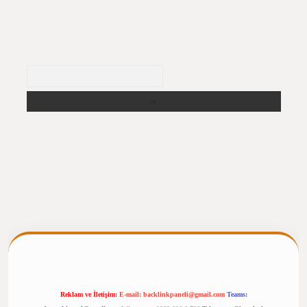
Arama
ergiris.casino/
betexpergir.net
Reklam ve İletişim:
E-mail:
backlinkpaneli@gmail.com
Teams: