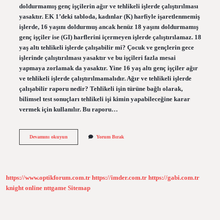
doldurmamış genç işçilerin ağır ve tehlikeli işlerde çalıştırılması
yasaktır. EK 1’deki tabloda, kadınlar (K) harfiyle işaretlenmemiş
işlerde, 16 yaşını doldurmuş ancak henüz 18 yaşını doldurmamış
genç işçiler ise (GI) harflerini içermeyen işlerde çalıştırılamaz. 18
yaş altı tehlikeli işlerde çalışabilir mi? Çocuk ve gençlerin gece
işlerinde çalıştırılması yasaktır ve bu işçileri fazla mesai
yapmaya zorlamak da yasaktır. Yine 16 yaş altı genç işçiler ağır
ve tehlikeli işlerde çalıştırılmamalıdır. Ağır ve tehlikeli işlerde
çalışabilir raporu nedir? Tehlikeli işin türüne bağlı olarak,
bilimsel test sonuçları tehlikeli işi kimin yapabileceğine karar
vermek için kullanılır. Bu raporu…
Ağır
Devamını okuyun
Yorum Bırak
Ve
Tehlikeli
Işlerde
Kimler
Çalışabilir
https://www.optikforum.com.tr
https://imder.com.tr
https://gabi.com.tr
knight online
nttgame
Sitemap