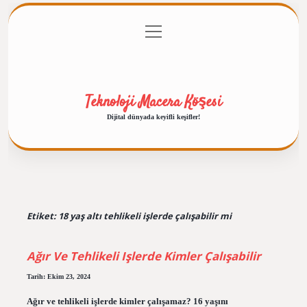
menüyü
Anasayfa
Gizlilik Politikası
Yasal Uyarı
aç
Hakkımızda
Teknoloji Macera Köşesi
Dijital dünyada keyifli keşifler!
Etiket:
18 yaş altı tehlikeli işlerde çalışabilir mi
Ağır Ve Tehlikeli Işlerde Kimler Çalışabilir
Tarih: Ekim 23, 2024
Ağır ve tehlikeli işlerde kimler çalışamaz? 16 yaşını