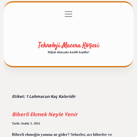
menüyü
Anasayfa
Gizlilik Politikası
Yasal Uyarı
aç
Hakkımızda
Teknoloji Macera Köşesi
Dijital dünyada keyifli keşifler!
Etiket:
1 Lahmacun Kaç Kaloridir
Biberli Ekmek Neyle Yenir
Tarih: Aralık 3, 2024
Biberli ekmeğin yanına ne gider? Sebzeler, acı biberler ve