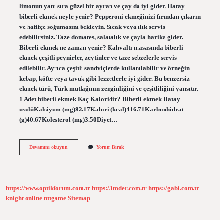
limonun yanı sıra güzel bir ayran ve çay da iyi gider. Hatay
biberli ekmek neyle yenir? Pepperoni ekmeğinizi fırından çıkarın
ve hafifçe soğumasını bekleyin. Sıcak veya ılık servis
edebilirsiniz. Taze domates, salatalık ve çayla harika gider.
Biberli ekmek ne zaman yenir? Kahvaltı masasında biberli
ekmek çeşitli peynirler, zeytinler ve taze sebzelerle servis
edilebilir. Ayrıca çeşitli sandviçlerde kullanılabilir ve örneğin
kebap, köfte veya tavuk gibi lezzetlerle iyi gider. Bu benzersiz
ekmek türü, Türk mutfağının zenginliğini ve çeşitliliğini yansıtır.
1 Adet biberli ekmek Kaç Kaloridir? Biberli ekmek Hatay
usulüKalsiyum (mg)82.17Kalori (kcal)416.71Karbonhidrat
(g)40.67Kolesterol (mg)3.50Diyet…
Biberli
Devamını okuyun
Yorum Bırak
Ekmek
Neyle
Yenir
https://www.optikforum.com.tr
https://imder.com.tr
https://gabi.com.tr
knight online
nttgame
Sitemap