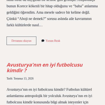
bunun Korece kökenli bir hitap olduğunu ve “baba” anlamına
geldiğini öğrendim. Ama mesele sadece bir kelime değil.
Çünkü “Aboji ne demek?” sorusu aslında aile kavramının
farklı kültürlerde nasıl…
Kore
Devamını okuyun
Yorum Bırak
nedir
nörolojide
?
Avusturya’nın en iyi futbolcusu
kimdir ?
Tarih: Temmuz 13, 2026
Avusturya’nın en iyi futbolcusu kimdir? Futbolun kültürel
anlamlarına antropolojik bir yolculuk Avusturya’nın en iyi
futbolcusu kimdir konusunda bilgi almak isteyenler için