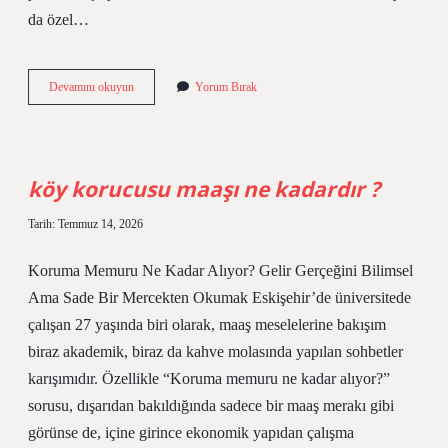
da özel…
köy
Devamını okuyun
Yorum Bırak
korucusu
maaşı
ne
kadardır
?
köy korucusu maaşı ne kadardır ?
Tarih: Temmuz 14, 2026
Koruma Memuru Ne Kadar Alıyor? Gelir Gerçeğini Bilimsel
Ama Sade Bir Mercekten Okumak Eskişehir’de üniversitede
çalışan 27 yaşında biri olarak, maaş meselelerine bakışım
biraz akademik, biraz da kahve molasında yapılan sohbetler
karışımıdır. Özellikle “Koruma memuru ne kadar alıyor?”
sorusu, dışarıdan bakıldığında sadece bir maaş merakı gibi
görünse de, içine girince ekonomik yapıdan çalışma