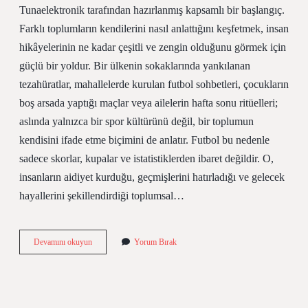
Tunaelektronik tarafından hazırlanmış kapsamlı bir başlangıç.
Farklı toplumların kendilerini nasıl anlattığını keşfetmek, insan
hikâyelerinin ne kadar çeşitli ve zengin olduğunu görmek için
güçlü bir yoldur. Bir ülkenin sokaklarında yankılanan
tezahüratlar, mahallelerde kurulan futbol sohbetleri, çocukların
boş arsada yaptığı maçlar veya ailelerin hafta sonu ritüelleri;
aslında yalnızca bir spor kültürünü değil, bir toplumun
kendisini ifade etme biçimini de anlatır. Futbol bu nedenle
sadece skorlar, kupalar ve istatistiklerden ibaret değildir. O,
insanların aidiyet kurduğu, geçmişlerini hatırladığı ve gelecek
hayallerini şekillendirdiği toplumsal…
Avusturya’nın
Devamını okuyun
Yorum Bırak
en
iyi
futbolcusu
kimdir
?