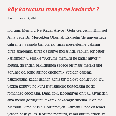
kadardır
?
köy korucusu maaşı ne kadardır ?
Tarih: Temmuz 14, 2026
Koruma Memuru Ne Kadar Alıyor? Gelir Gerçeğini Bilimsel
Ama Sade Bir Mercekten Okumak Eskişehir’de üniversitede
çalışan 27 yaşında biri olarak, maaş meselelerine bakışım
biraz akademik, biraz da kahve molasında yapılan sohbetler
karışımıdır. Özellikle “Koruma memuru ne kadar alıyor?”
sorusu, dışarıdan bakıldığında sadece bir maaş merakı gibi
görünse de, içine girince ekonomik yapıdan çalışma
psikolojisine kadar uzanan geniş bir tabloya dönüşüyor. Bu
yazıda konuyu ne kuru istatistiklerle boğacağım ne de
romantize edeceğim. Daha çok, laboratuvar önlüğü giymeden
ama merak gözlüğünü takarak bakacağız diyelim. Koruma
Memuru Kimdir? İşin Görünmeyen Katmanı Önce en temel
yerden başlayalım. Koruma memuru, kamu kurumlarında ya