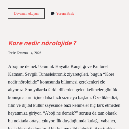
Kore
Devamını okuyun
Yorum Bırak
nedir
nörolojide
?
Kore nedir nörolojide ?
Tarih: Temmuz 14, 2026
Aboji ne demek? Günlük Hayatta Karşılığı ve Kültürel
Katmanı Sevgili Tunaelektronik ziyaretçileri, bugün “Kore
nedir nörolojide” konusunda bilinmesi gerekenleri ele
alıyoruz. Son yıllarda farklı dillerden gelen kelimeler günlük
konuşmaların içine daha hızlı sızmaya başladı. Özellikle dizi,
film ve dijital kültür sayesinde bazı kelimeler hiç fark etmeden
hayatımıza giriyor. “Aboji ne demek?” sorusu da tam olarak
bu noktada ortaya çıkıyor. İlk duyduğumda kulağa yabancı,
hatta biraz da duygusal bir kelime gibi gelmişti. Araştırdıkça