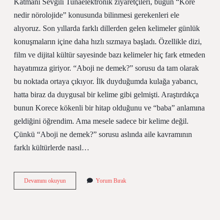
Katmanı Sevgili Tunaelektronik ziyaretçileri, bugün “Kore
nedir nörolojide” konusunda bilinmesi gerekenleri ele
alıyoruz. Son yıllarda farklı dillerden gelen kelimeler günlük
konuşmaların içine daha hızlı sızmaya başladı. Özellikle dizi,
film ve dijital kültür sayesinde bazı kelimeler hiç fark etmeden
hayatımıza giriyor. “Aboji ne demek?” sorusu da tam olarak
bu noktada ortaya çıkıyor. İlk duyduğumda kulağa yabancı,
hatta biraz da duygusal bir kelime gibi gelmişti. Araştırdıkça
bunun Korece kökenli bir hitap olduğunu ve “baba” anlamına
geldiğini öğrendim. Ama mesele sadece bir kelime değil.
Çünkü “Aboji ne demek?” sorusu aslında aile kavramının
farklı kültürlerde nasıl…
Kore
Devamını okuyun
Yorum Bırak
nedir
nörolojide
?