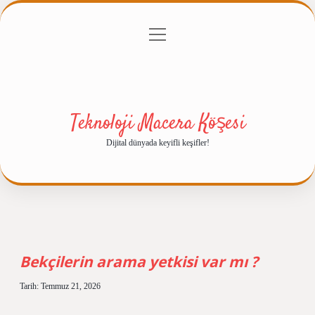
menüyü
Anasayfa
Gizlilik Politikası
Yasal Uyarı
aç
Hakkımızda
Teknoloji Macera Köşesi
Dijital dünyada keyifli keşifler!
Teknoloji
Macera
Bekçilerin arama yetkisi var mı ?
Köşesi
Tarih: Temmuz 21, 2026
Yazılar