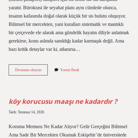
yaratır. Bürokrasi ile seyahat planı aynı cümlede olunca,
insanın kafasında doğal olarak küçük bir sis bulutu oluşuyor.
Bilimsel bir mercekten, yani kuralları sistematik ve mantıklı
bir çerçevede ele alarak ama gündelik hayatın diliyle anlatmak
gerekirse, konu aslında sanıldığı kadar karmaşık değil. Ama
bazı kritik detaylar var ki, atlanırsa…
Yunanistan
Devamını okuyun
Yorum Bırak
yeşil
pasaport
sahipleri
için
vize
köy korucusu maaşı ne kadardır ?
istiyor
mu
Tarih: Temmuz 14, 2026
?
Koruma Memuru Ne Kadar Alıyor? Gelir Gerçeğini Bilimsel
Ama Sade Bir Mercekten Okumak Eskişehir’de üniversitede