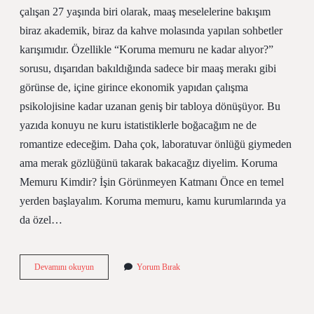
çalışan 27 yaşında biri olarak, maaş meselelerine bakışım
biraz akademik, biraz da kahve molasında yapılan sohbetler
karışımıdır. Özellikle “Koruma memuru ne kadar alıyor?”
sorusu, dışarıdan bakıldığında sadece bir maaş merakı gibi
görünse de, içine girince ekonomik yapıdan çalışma
psikolojisine kadar uzanan geniş bir tabloya dönüşüyor. Bu
yazıda konuyu ne kuru istatistiklerle boğacağım ne de
romantize edeceğim. Daha çok, laboratuvar önlüğü giymeden
ama merak gözlüğünü takarak bakacağız diyelim. Koruma
Memuru Kimdir? İşin Görünmeyen Katmanı Önce en temel
yerden başlayalım. Koruma memuru, kamu kurumlarında ya
da özel…
köy
Devamını okuyun
Yorum Bırak
korucusu
maaşı
ne