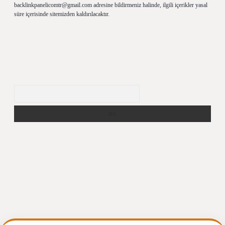
backlinkpanelicomtr@gmail.com
adresine bildirmeniz halinde, ilgili içerikler yasal
süre içerisinde sitemizden kaldırılacaktır.
Arama
ir.net