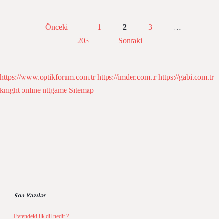
Yazı
Önceki
1
2
3
…
sayfalaması
203
Sonraki
https://www.optikforum.com.tr
https://imder.com.tr
https://gabi.com.tr
knight online
nttgame
Sitemap
Sidebar
Son Yazılar
Evrendeki ilk dil nedir ?