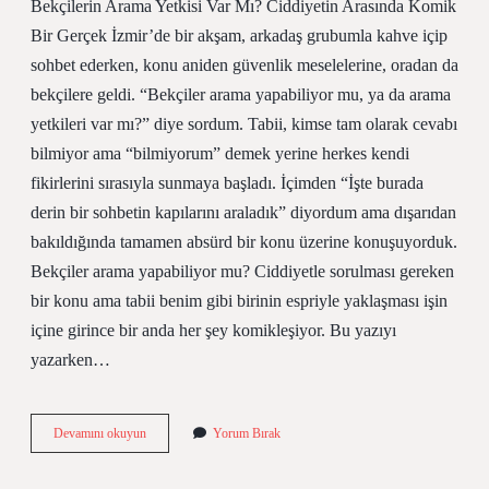
Bekçilerin Arama Yetkisi Var Mı? Ciddiyetin Arasında Komik
Bir Gerçek İzmir’de bir akşam, arkadaş grubumla kahve içip
sohbet ederken, konu aniden güvenlik meselelerine, oradan da
bekçilere geldi. “Bekçiler arama yapabiliyor mu, ya da arama
yetkileri var mı?” diye sordum. Tabii, kimse tam olarak cevabı
bilmiyor ama “bilmiyorum” demek yerine herkes kendi
fikirlerini sırasıyla sunmaya başladı. İçimden “İşte burada
derin bir sohbetin kapılarını araladık” diyordum ama dışarıdan
bakıldığında tamamen absürd bir konu üzerine konuşuyorduk.
Bekçiler arama yapabiliyor mu? Ciddiyetle sorulması gereken
bir konu ama tabii benim gibi birinin espriyle yaklaşması işin
içine girince bir anda her şey komikleşiyor. Bu yazıyı
yazarken…
Bekçilerin
Devamını okuyun
Yorum Bırak
arama
yetkisi