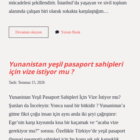
mücadelesi şekillendirir. İstanbul’da yaşayan ve sivil toplum
alanında çalışan biri olarak sokakta karşılaştığım…
Kangal
Devamını okuyun
Yorum Bırak
kardeşiyle
çiftleşir
mi
?
Yunanistan yeşil pasaport sahipleri
için vize istiyor mu ?
Tarih: Temmuz 15, 2026
Yunanistan Yeşil Pasaport Sahipleri İçin Vize İstiyor mu?
Şunları da İnceleyin: Yonca nasıl bir bitkidir ? Yunanistan’a
gitme fikri çoğu insan için aynı anda iki şeyi çağrıştırır:
Ege’nin karşı kıyısında kısa bir kaçamak ve “acaba vize
gerekiyor mu?” sorusu. Özellikle Türkiye’de yeşil pasaport
(hususi pasaport) sahipleri için bu konu sık sık karışıklık