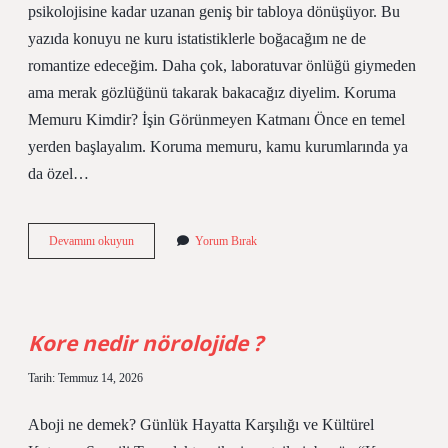
psikolojisine kadar uzanan geniş bir tabloya dönüşüyor. Bu
yazıda konuyu ne kuru istatistiklerle boğacağım ne de
romantize edeceğim. Daha çok, laboratuvar önlüğü giymeden
ama merak gözlüğünü takarak bakacağız diyelim. Koruma
Memuru Kimdir? İşin Görünmeyen Katmanı Önce en temel
yerden başlayalım. Koruma memuru, kamu kurumlarında ya
da özel…
köy
Devamını okuyun
Yorum Bırak
korucusu
maaşı
ne
kadardır
?
Kore nedir nörolojide ?
Tarih: Temmuz 14, 2026
Aboji ne demek? Günlük Hayatta Karşılığı ve Kültürel